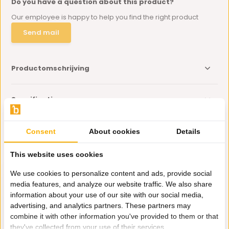
Do you have a question about this product?
Our employee is happy to help you find the right product
Send mail
Productomschrijving
Specificaties
Delen
Consent
About cookies
Details
This website uses cookies
Eerder bekeken door jou
We use cookies to personalize content and ads, provide social
media features, and analyze our website traffic. We also share
information about your use of our site with our social media,
advertising, and analytics partners. These partners may
combine it with other information you've provided to them or that
they've collected from your use of their services.
Pannenset 14-delig |