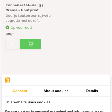
Pannenset 14-delig |
Creme - Houtprint
Geef je keuken een stijlvolle
upgrade met deze 1...
Op voorraad
109,-
Consent
About cookies
Details
Hulp nodig?
This website uses cookies
Wij zitten voor je klaar.
We use cookies to personalize content and ads, provide social