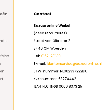
ieën
Contact
Bazaaronline Winkel
(geen retouradres)
atie
Straat van Gibraltar 2
3446 CM Woerden
felen
Tel:
0162-231130
n
E-mail:
klantenservice@bazaaronline.nl
den
BTW-nummer: NL002337222B10
rt
KvK-nummer: 63274442
IBAN: NL61 INGB 0006 8373 25