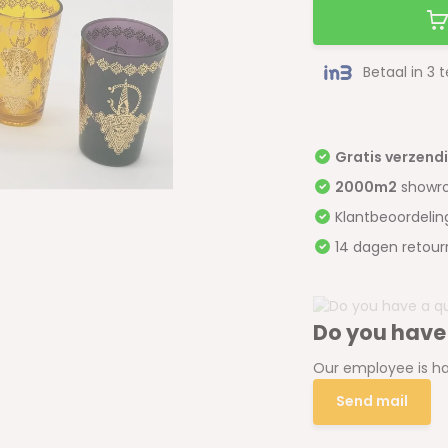
Betaal in 3 
Gratis verzend
2000m2
showr
Klantbeoordeli
14 dagen retour
Do you have
Our employee is ha
Send mail