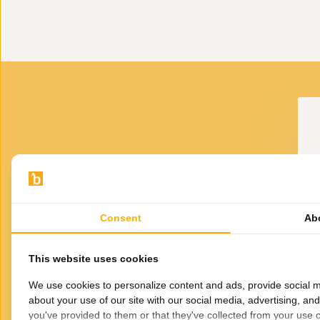
VOOR JOU GESELECTEERD
Gerelateerde
producten
aanse Theeglazen
Marokkaanse Theeglazen
M
Consent
Ab
que - set van 12
Oriental - 175 ml - 6 stuks
24,95
14,95
This website uses cookies
We use cookies to personalize content and ads, provide social m
about your use of our site with our social media, advertising, an
you've provided to them or that they've collected from your use of