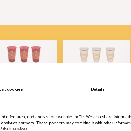
arokkaanse Theeglazen
Marokkaanse Theeglazen
out cookies
Details
Atlas - 120 ml - 6 stuks
Medina - set van 6
19,95
19,95
edia features, and analyze our website traffic. We also share informati
d analytics partners. These partners may combine it with other informat
 their services.