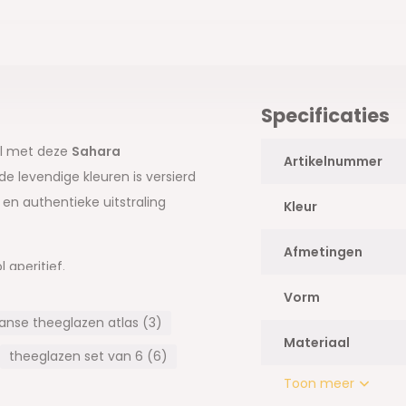
Specificaties
el met deze
Sahara
Artikelnummer
de levendige kleuren is versierd
 en authentieke uitstraling
Kleur
Afmetingen
 aperitief.
groen, roze, geel, paars).
Vorm
-ervaring.
nse theeglazen atlas (3)
 en oosterse decoratie!
Materiaal
theeglazen set van 6 (6)
Toon meer