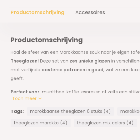
Productomschrijving
Accessoires
Productomschrijving
Haal de sfeer van een Marokkaanse souk naar je eigen taf
Theeglazen
! Deze set van
zes unieke glazen
in verschillen
met verfijnde
oosterse patronen in goud
, wat ze een luxe
geeft.
Perfect voor:
muntthee, koffie, espresso of zelfs een stijlvol
Toon meer
Uniek design:
elke glas heeft een eigen kleur (rood, blauw, 
Formaat:
120 ml per glas, ideaal voor een traditionele thee
Tags:
marokkaanse theeglazen 6 stuks (4)
marokkaa
Cadeautip:
een prachtig cadeau voor liefhebbers van thee
theeglazen marokko (4)
theeglazen mix colors (4)