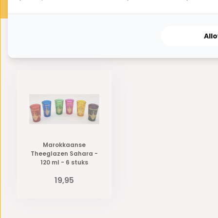
All
Eerder bekeken door jou
Marokkaanse
Theeglazen Sahara -
120 ml - 6 stuks
19,95