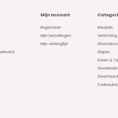
Mijn account
Categor
Registreren
Meubels
Mijn bestellingen
Verlichting
Mijn verlanglijst
Woondecor
geleverd
Slapen
Koken & Ta
Vloerklede
Sfeerhaar
Cadeaukaa