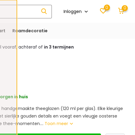
0
0
Inloggen
rt
Raamdecoratie
 vooraf, achteraf of
in 3 termijnen
rgen in huis
6 handgemaakte theeglazen (120 ml per glas). Elke kleurige
et sierlijke gouden details en voegt een vleugje oosterse
je thee-momenten....
Toon meer