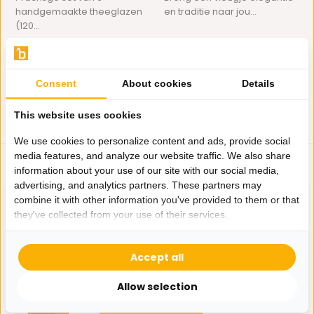
handgemaakte theeglazen
en traditie naar jou...
(120...
Op voorraad
Op voorraad
19,95
19,95
Consent
About cookies
Details
This website uses cookies
We use cookies to personalize content and ads, provide social
media features, and analyze our website traffic. We also share
information about your use of our site with our social media,
advertising, and analytics partners. These partners may
combine it with other information you've provided to them or that
they've collected from your use of their services.
Hulp nodig?
Accept all
Wij zitten voor je klaar.
Allow selection