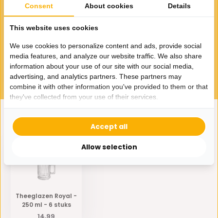
Consent
About cookies
Details
This website uses cookies
Drinkglas Royal - 350 ml - 6
stuks
We use cookies to personalize content and ads, provide social
14,55
media features, and analyze our website traffic. We also share
information about your use of our site with our social media,
advertising, and analytics partners. These partners may
combine it with other information you've provided to them or that
they've collected from your use of their services.
Accept all
Eerder bekeken door jou
Allow selection
Theeglazen Royal -
250 ml - 6 stuks
14,99