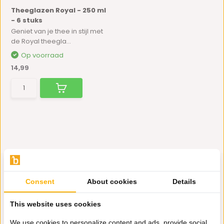
Theeglazen Royal - 250 ml
- 6 stuks
Geniet van je thee in stijl met
de Royal theegla...
Op voorraad
14,99
Consent
About cookies
Details
Hulp nodig?
This website uses cookies
Wij zitten voor je klaar.
We use cookies to personalize content and ads, provide social