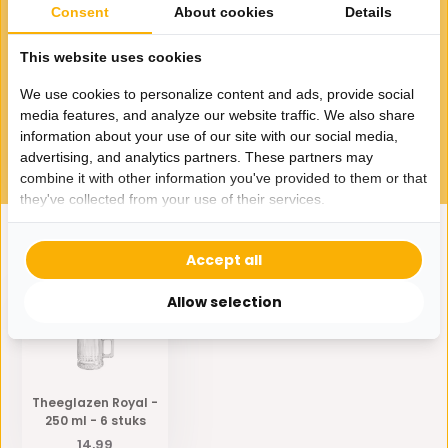
Consent
About cookies
Details
This website uses cookies
Drinkglas Royal - 350 ml - 6
stuks
We use cookies to personalize content and ads, provide social
14,55
media features, and analyze our website traffic. We also share
information about your use of our site with our social media,
advertising, and analytics partners. These partners may
combine it with other information you've provided to them or that
they've collected from your use of their services.
Accept all
Eerder bekeken door jou
Allow selection
Theeglazen Royal -
250 ml - 6 stuks
14,99