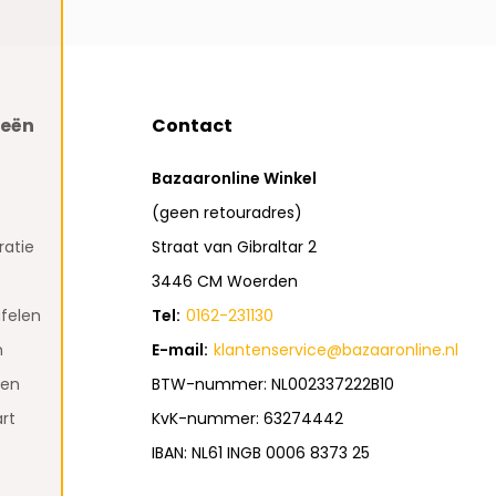
ieën
Contact
Bazaaronline Winkel
(geen retouradres)
atie
Straat van Gibraltar 2
3446 CM Woerden
felen
Tel:
0162-231130
n
E-mail:
klantenservice@bazaaronline.nl
den
BTW-nummer: NL002337222B10
rt
KvK-nummer: 63274442
IBAN: NL61 INGB 0006 8373 25