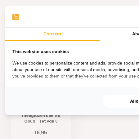
· Inhoudsmaat: 20 cl
· Materiaal: Glas
· Kleur: Transparant/goud
· Vaatwasmachinebestendig: Nee, deze glazen dienen me
Consent
Ab
This website uses cookies
Eerder bekeken door jou
We use cookies to personalize content and ads, provide social m
about your use of our site with our social media, advertising, an
you've provided to them or that they've collected from your use of
All
Theeglazen Kénitra
Goud - set van 6
16,95