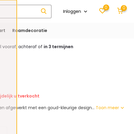
0
0
Inloggen
rt
Raamdecoratie
 vooraf, achteraf of
in 3 termijnen
jdelijk uitverkocht
en afgewerkt met een goud-kleurige design...
Toon meer