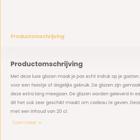
Productomschrijving
Productomschrijving
Met deze luxe glazen maak je pas echt indruk op je gasten. 
voor een feestje of dagelijks gebruik. De glazen zijn gemaakt
deze extra lang meegaan. De glazen worden geleverd in ee
dit het ook zeer geschikt maakt om cadeau te geven. Deze
met een inhoud van 20 cl.
Toon meer
Belangrijkste kenmerken:
· Product: 6 theeglazen