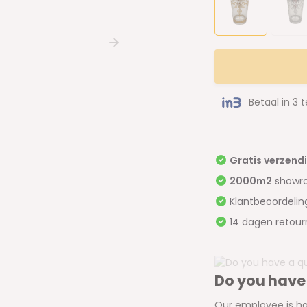
Betaal in 3 
Gratis verzend
2000m2
showr
Klantbeoordeli
14 dagen retour
Do you have
Our employee is ha