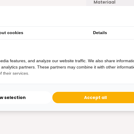
Materiaal
Toon meer
t de hand gewassen te worden
out cookies
Details
edia features, and analyze our website traffic. We also share informati
d analytics partners. These partners may combine it with other informat
 their services.
ow selection
Accept all