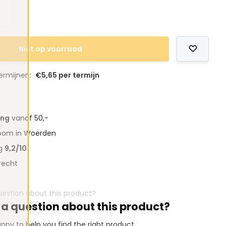
Niet op voorraad
termijnen:
€5,65 per termijn
ing
vanaf 50,-
oom in Woerden
ng
9,2/10
recht
 a question about this product?
ppy to help you find the right product