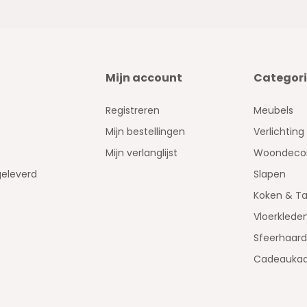
Mijn account
Categor
Registreren
Meubels
Mijn bestellingen
Verlichting
Mijn verlanglijst
Woondecor
geleverd
Slapen
Koken & Ta
Vloerklede
Sfeerhaar
Cadeaukaa