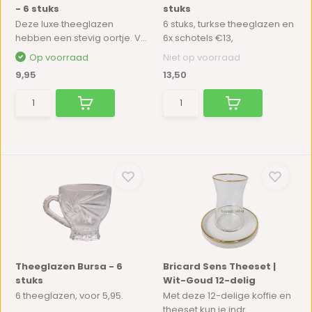
- 6 stuks
stuks
Deze luxe theeglazen
6 stuks, turkse theeglazen en
hebben een stevig oortje. V...
6x schotels €13,
Op voorraad
Niet op voorraad
9,95
13,50
Theeglazen Bursa - 6
Bricard Sens Theeset |
stuks
Wit-Goud 12-delig
6 theeglazen, voor 5,95.
Met deze 12-delige koffie en
theeset kun je indr...