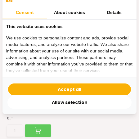
Consent
About cookies
Details
This website uses cookies
We use cookies to personalize content and ads, provide social
media features, and analyze our website traffic. We also share
information about your use of our site with our social media,
advertising, and analytics partners. These partners may
combine it with other information you've provided to them or that
they've collected from your use of their services.
Theeglazen Konya - 6
stuks
Accept all
6 stuks, turkse theeglazen en
6x schotels €13,
Allow selection
Niet op voorraad
6,-