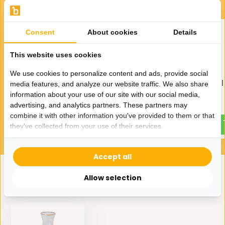
Consent
About cookies
Details
This website uses cookies
We use cookies to personalize content and ads, provide social
Bricard Sens Theeset |
Bricard Lunel Koffieset 
media features, and analyze our website traffic. We also share
Marmer Grijs 12-delig
12-delig
information about your use of our site with our social media,
advertising, and analytics partners. These partners may
44,95
49,95
combine it with other information you've provided to them or that
they've collected from your use of their services.
Accept all
Allow selection
Eerder bekeken door jou