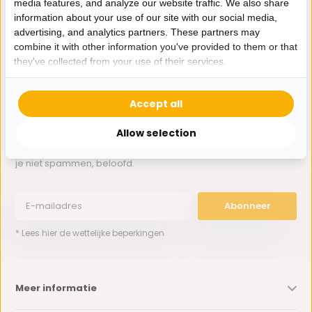
media features, and analyze our website traffic. We also share
Whatsapp ons
information about your use of our site with our social media,
advertising, and analytics partners. These partners may
0162-231130
combine it with other information you've provided to them or that
klantenservice@bazaaronline.nl
they've collected from your use of their services.
Accept all
Allow selection
Ontvang de nieuwste aanbiedingen en promoties. We zullen
je niet spammen, beloofd.
Abonneer
* Lees hier de wettelijke beperkingen
Meer informatie