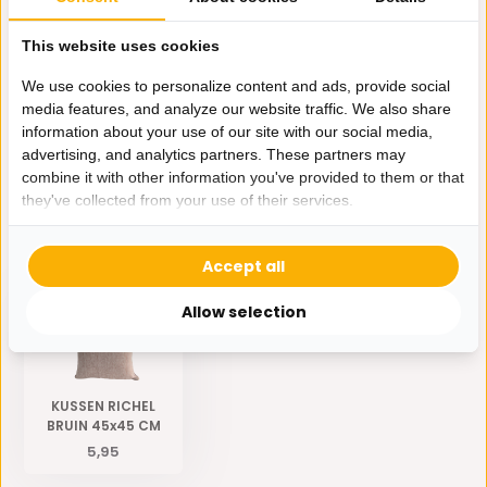
This website uses cookies
Productomschrijving
We use cookies to personalize content and ads, provide social
media features, and analyze our website traffic. We also share
information about your use of our site with our social media,
Specificaties
advertising, and analytics partners. These partners may
combine it with other information you've provided to them or that
Delen
they've collected from your use of their services.
Eerder bekeken door jou
Accept all
Allow selection
KUSSEN RICHEL
BRUIN 45x45 CM
5,95