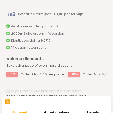
Betaal in 3 termijnen:
€1,98 per termijn
Gratis verzending
vanaf 50,-
2000m2
showroom in Woerden
Klantbeoordeling
9,2/10
14 dagen retourrecht
Volume discounts
Take advantage of even more discount
-5%
Order
2
for
5,65
per piece
-10%
Order
4
for
5,36
p
Do you have a question about this product?
Our employee is happy to help you find the right product
Send mail
Consent
About cookies
Details