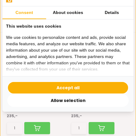
Consent
About cookies
Details
This website uses cookies
We use cookies to personalize content and ads, provide social
media features, and analyze our website traffic. We also share
information about your use of our site with our social media,
advertising, and analytics partners. These partners may
combine it with other information you've provided to them or that
they've collected from your use of their services.
Eetkamerstoel Arona -
Eetkamerstoel Arona -
Zwart - Zwart
Taupe / Zwart
Accept all
Kies je voor stijlvol en
Kies je voor stijlvol en
comfortabel? Dan ben je...
comfortabel? Dan ben je...
Allow selection
Op voorraad
Op voorraad
235,-
235,-