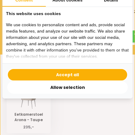
Consent
About cookies
Details
Eetkamerstoel Arona - Taupe
Eetkamerstoel Arona - 
This website uses cookies
/ goud
/ Goud
We use cookies to personalize content and ads, provide social
235,-
235,-
media features, and analyze our website traffic. We also share
information about your use of our site with our social media,
advertising, and analytics partners. These partners may
combine it with other information you've provided to them or that
they've collected from your use of their services.
Eerder bekeken door jou
Accept all
Allow selection
Eetkamerstoel
Arona - Taupe
235,-