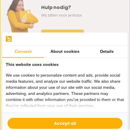
Hulp nodig?
Wij zitten voor je klaar.
Whatsapp ons
0162-231130
Consent
About cookies
Details
klantenservice@bazaaronline.nl
This website uses cookies
We use cookies to personalize content and ads, provide social
media features, and analyze our website traffic. We also share
information about your use of our site with our social media,
Ontvang de nieuwste aanbiedingen en promoties. We zullen
advertising, and analytics partners. These partners may
je niet spammen, beloofd.
combine it with other information you've provided to them or that
they've collected from your use of their services.
Abonneer
Accept all
* Lees hier de wettelijke beperkingen