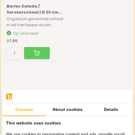
Barles Salade /
Serveerschaal | Ø 23 cm...
Organisch gevormde schaal
in wit met taupe accen...
Op voorraad
27,95
Consent
About cookies
Details
Hulp nodig?
This website uses cookies
Wij zitten voor je klaar.
We use cookies to personalize content and ads, provide social