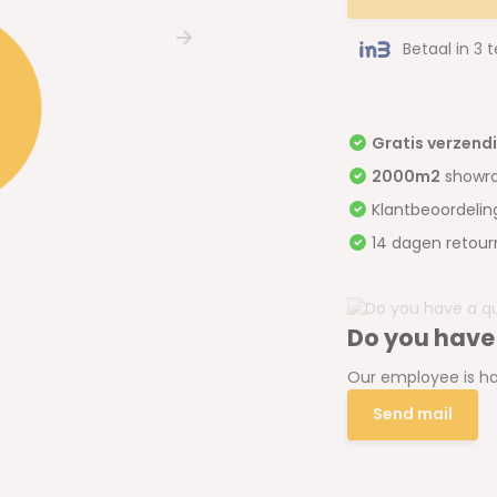
Betaal in 3 
Gratis verzend
2000m2
showr
Klantbeoordeli
14 dagen retour
Do you have
Our employee is ha
Send mail