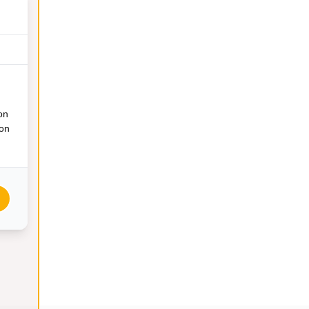
on
ion