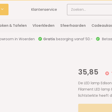
Klantenservice
oken & Tafelen
Vloerkleden
Sfeerhaarden
Cadeaukaa
owroom in Woerden
Gratis
bezorging vanaf 50.-
Betaal
35,85
De LED lamp Edison
Filament LED lamp E
lichtsterkte heeft 