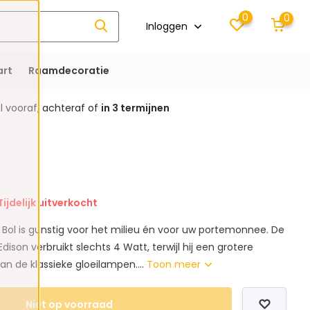
0
0
Inloggen
rt
Raamdecoratie
 vooraf, achteraf of
in 3 termijnen
Tijdelijk uitverkocht
 Bol is gunstig voor het milieu én voor uw portemonnee. De
dison verbruikt slechts 4 Watt, terwijl hij een grotere
dan de klassieke gloeilampen....
Toon meer
Niet op voorraad