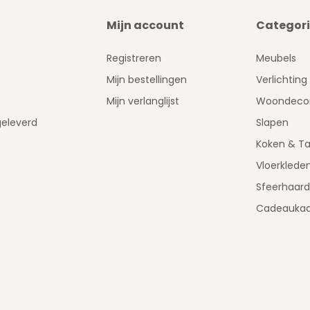
Mijn account
Categor
Registreren
Meubels
Mijn bestellingen
Verlichting
Mijn verlanglijst
Woondecor
geleverd
Slapen
Koken & Ta
Vloerklede
Sfeerhaar
Cadeaukaa