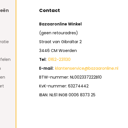
ieën
Contact
Bazaaronline Winkel
(geen retouradres)
atie
Straat van Gibraltar 2
3446 CM Woerden
felen
Tel:
0162-231130
n
E-mail:
klantenservice@bazaaronline.nl
den
BTW-nummer: NL002337222B10
rt
KvK-nummer: 63274442
IBAN: NL61 INGB 0006 8373 25