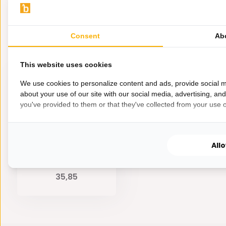
Prachtig amberkleurige glas
Warm licht
Consent
Ab
240 Lumen
Eerder bekeken door jou
2200 K (Kelvin waarde)
This website uses cookies
We use cookies to personalize content and ads, provide social m
about your use of our site with our social media, advertising, an
you've provided to them or that they've collected from your use of
All
3 x Bundel LED Lamp
Bol E27
35,85