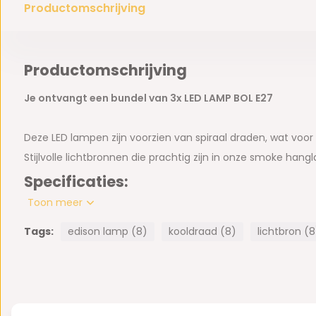
Productomschrijving
Productomschrijving
Je ontvangt een bundel van 3x LED LAMP BOL E27
Deze LED lampen zijn voorzien van spiraal draden, wat voor 
Stijlvolle lichtbronnen die prachtig zijn in onze smoke han
Specificaties:
Toon meer
LED - Filament (extreem zuinig)
Tags:
edison lamp (8)
kooldraad (8)
lichtbron (8
E27 Fitting
4 Watt
Energielabel A++
Geschatte levensduur van 15.000 uur
Dimbaar, met een LED dimmer