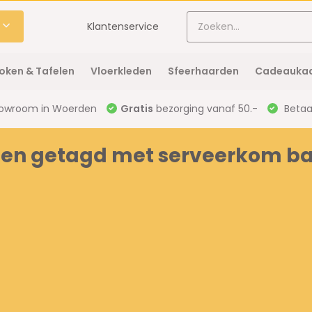
Klantenservice
oken & Tafelen
Vloerkleden
Sfeerhaarden
Cadeaukaa
owroom in Woerden
Gratis
bezorging vanaf 50.-
Betaal
ten getagd met serveerkom b