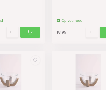
ad
Op voorraad
18,95
 Woody | ⌀ 17,5 cm
Serveerkom Woody | ⌀ 13