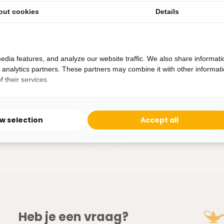
zen kom met stand –
Elegante glazen kom met sta
out cookies
Details
een stijlvolle...
edia features, and analyze our website traffic. We also share informati
d analytics partners. These partners may combine it with other informat
ad
Op voorraad
 their services.
11,95
ow selection
Accept all
Heb je een vraag?