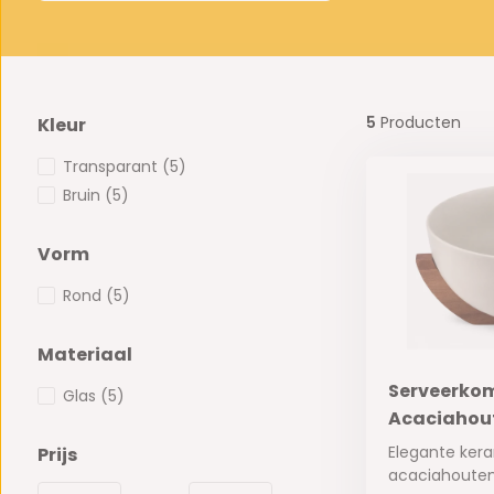
5
Producten
Kleur
Transparant
(5)
Bruin
(5)
Vorm
Rond
(5)
Materiaal
Serveerkom 
Glas
(5)
Acaciahou
Elegante ker
Prijs
acaciahouten 