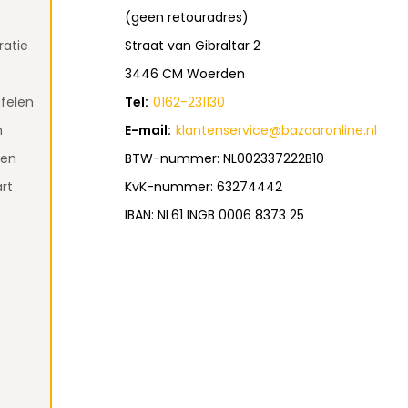
(geen retouradres)
atie
Straat van Gibraltar 2
3446 CM Woerden
felen
Tel:
0162-231130
n
E-mail:
klantenservice@bazaaronline.nl
den
BTW-nummer: NL002337222B10
rt
KvK-nummer: 63274442
IBAN: NL61 INGB 0006 8373 25