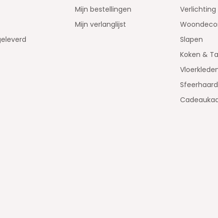
Mijn bestellingen
Verlichting
Mijn verlanglijst
Woondecor
geleverd
Slapen
Koken & Ta
Vloerklede
Sfeerhaar
Cadeaukaa