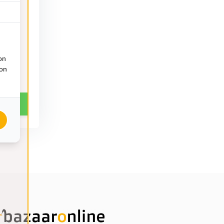
nd –
on
ion