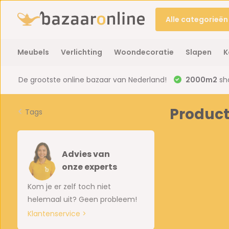
Alle categorieën
Meubels
Verlichting
Woondecoratie
Slapen
K
De grootste online bazaar van Nederland!
2000m2
sh
Produc
Tags
Advies van
onze experts
Kom je er zelf toch niet
helemaal uit? Geen probleem!
Klantenservice >