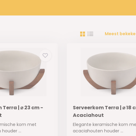
Meest bekeke
Terra | ⌀ 23 cm -
Serveerkom Terra | ⌀ 18 
t
Acaciahout
amische kom met
Elegante keramische kom me
houder ...
acaciahouten houder ...