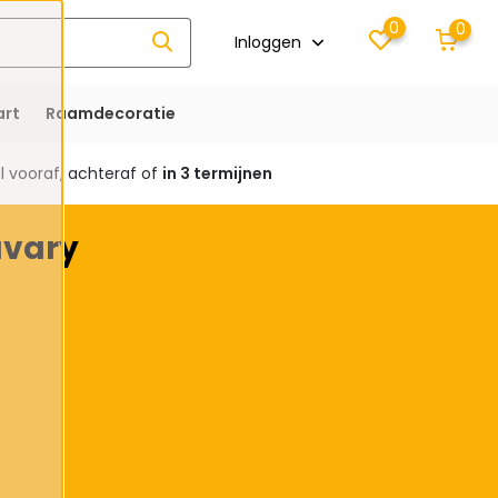
0
0
Inloggen
rt
Raamdecoratie
 vooraf, achteraf of
in 3 termijnen
avary