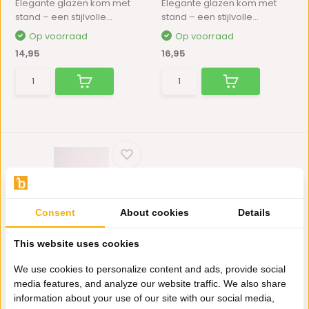
Elegante glazen kom met
Elegante glazen kom met
stand – een stijlvolle...
stand – een stijlvolle...
Op voorraad
Op voorraad
14,95
16,95
Consent
About cookies
Details
Serveerkom Woody | ⌀ 13,8
This website uses cookies
cm
We use cookies to personalize content and ads, provide social
Elegante glazen kom met
media features, and analyze our website traffic. We also share
stand – een stijlvolle...
information about your use of our site with our social media,
Op voorraad