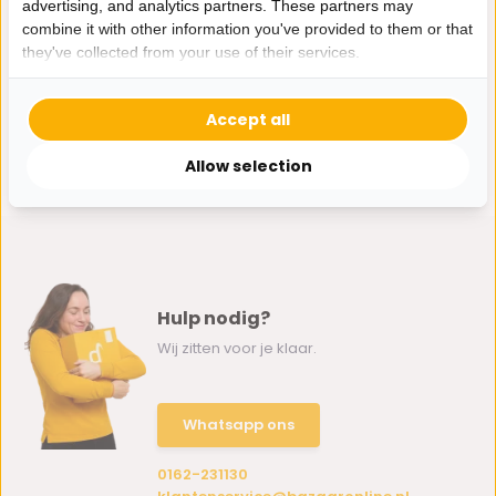
advertising, and analytics partners. These partners may
11,95
combine it with other information you've provided to them or that
they've collected from your use of their services.
Accept all
Allow selection
Hulp nodig?
Wij zitten voor je klaar.
Whatsapp ons
0162-231130