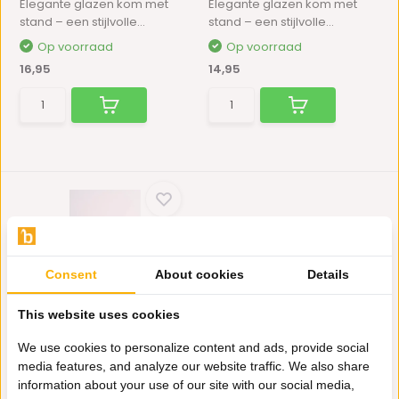
Elegante glazen kom met
Elegante glazen kom met
stand – een stijlvolle...
stand – een stijlvolle...
Op voorraad
Op voorraad
16,95
14,95
Consent
About cookies
Details
Serveerkom Woody | ⌀ 13,8
This website uses cookies
cm
We use cookies to personalize content and ads, provide social
Elegante glazen kom met
media features, and analyze our website traffic. We also share
stand – een stijlvolle...
information about your use of our site with our social media,
Op voorraad