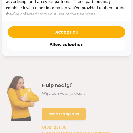
advertising, and analytics partners. These partners may
11,95
combine it with other information you've provided to them or that
they've collected from your use of their services.
Accept all
Allow selection
Hulp nodig?
Wij zitten voor je klaar.
Whatsapp ons
0162-231130