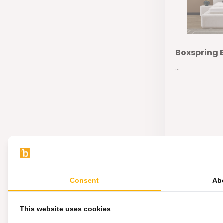
Boxspring E
...
Op voorra
1.499,-
Consent
Ab
This website uses cookies