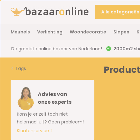
Alle categorieën
Meubels
Verlichting
Woondecoratie
Slapen
K
De grootste online bazaar van Nederland!
2000m2
sh
Product
Tags
Advies van
onze experts
Kom je er zelf toch niet
helemaal uit? Geen probleem!
Klantenservice >