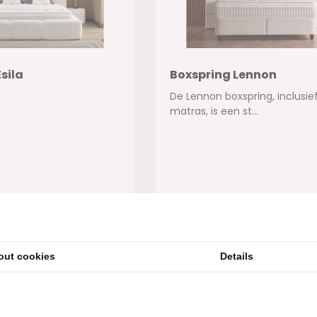
sila
Boxspring Lennon
De Lennon boxspring, inclusie
matras, is een st...
ad
Op voorraad
1.799,-
out cookies
Details