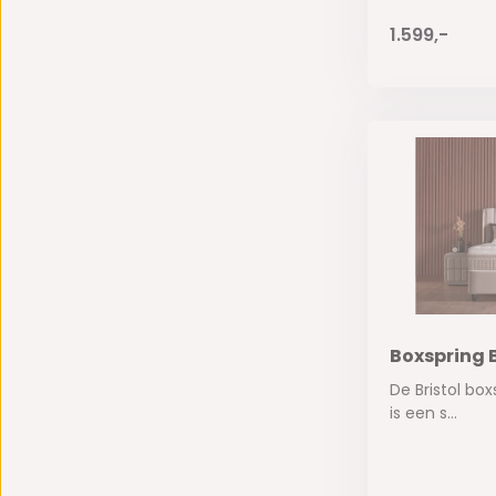
1.599,-
Boxspring B
De Bristol box
is een s...