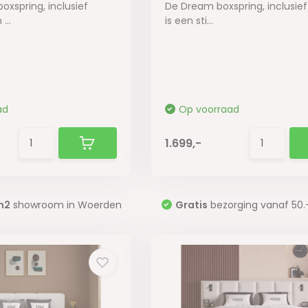
oxspring, inclusief
De Dream boxspring, inclusief
...
is een sti...
ad
Op voorraad
1.699,-
m2
showroom in Woerden
Gratis
bezorging vanaf 50.