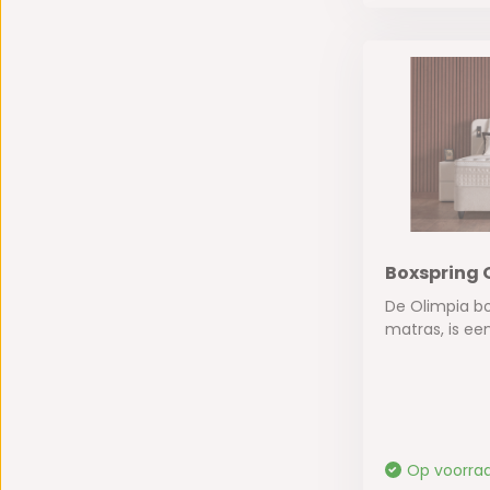
Boxspring 
De Olimpia box
matras, is een 
Op voorra