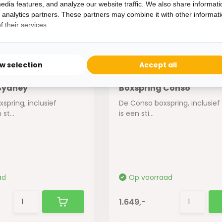
edia features, and analyze our website traffic. We also share informati
d analytics partners. These partners may combine it with other informat
 their services.
ow selection
Accept all
Sydney
Boxspring Conso
spring, inclusief
De Conso boxspring, inclusief
st...
is een sti...
ad
Op voorraad
1.649,-