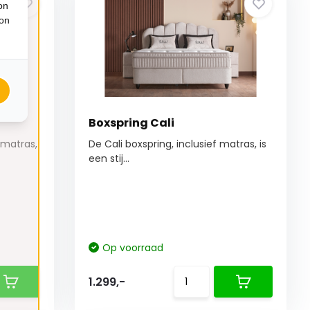
on
ion
Boxspring Cali
 matras,
De Cali boxspring, inclusief matras, is
een stij...
Op voorraad
1.299,-