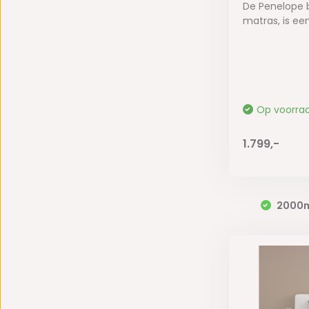
De Penelope b
matras, is een 
Op voorra
1.799,-
2000