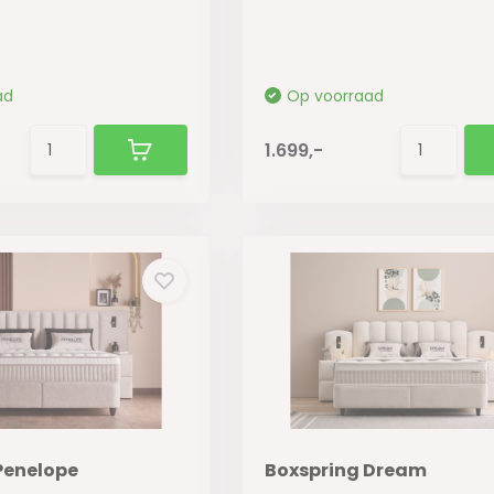
ad
Op voorraad
1.699,-
Penelope
Boxspring Dream