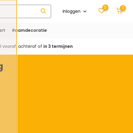
0
0
Inloggen
rt
Raamdecoratie
 vooraf, achteraf of
in 3 termijnen
g