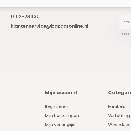
Bereikbaar van ma - vr 10:00 tot 17:00
niet 
0162-231130
klantenservice@bazaaronline.nl
* Lees
Mijn account
Categor
Registreren
Meubels
Mijn bestellingen
Verlichting
Mijn verlanglijst
Woondecor