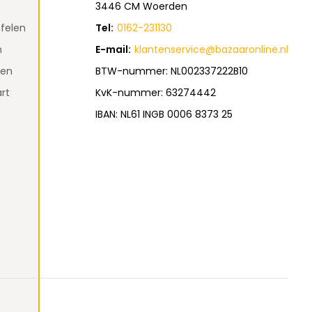
3446 CM Woerden
felen
Tel:
0162-231130
n
E-mail:
klantenservice@bazaaronline.nl
den
BTW-nummer: NL002337222B10
rt
KvK-nummer: 63274442
IBAN: NL61 INGB 0006 8373 25