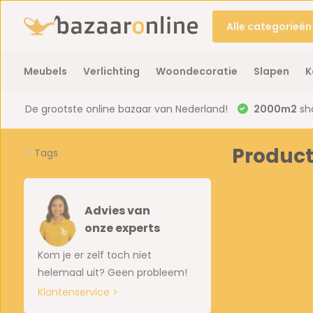
Alle categorieën
Meubels
Verlichting
Woondecoratie
Slapen
K
De grootste online bazaar van Nederland!
2000m2
sh
Product
Tags
Advies van
onze experts
Kom je er zelf toch niet
helemaal uit? Geen probleem!
Klantenservice >