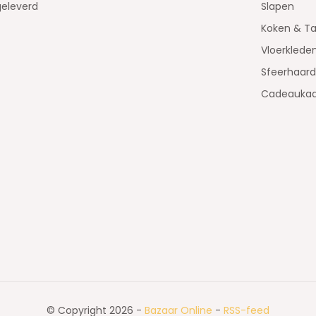
geleverd
Slapen
Koken & Ta
Vloerklede
Sfeerhaar
Cadeaukaa
© Copyright 2026 -
Bazaar Online
-
RSS-feed