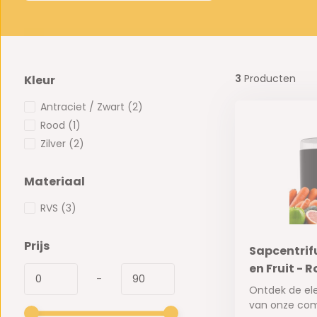
3
Producten
Kleur
Antraciet / Zwart
(2)
Rood
(1)
Zilver
(2)
Materiaal
RVS
(3)
Prijs
Sapcentrif
en Fruit - 
-
Ontdek de ele
van onze com.