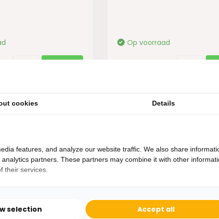
ad
Op voorraad
89,-
out cookies
Details
edia features, and analyze our website traffic. We also share informati
d analytics partners. These partners may combine it with other informat
 their services.
Heb je een vraag?
Binnen 24 uur antwoord op je vraag!
ow selection
Accept all
Ontva