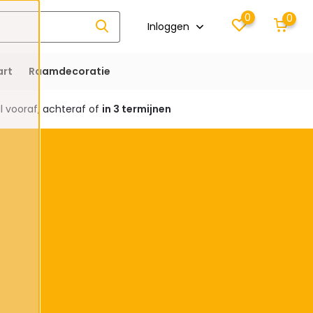
0
0
Inloggen
rt
Raamdecoratie
 vooraf, achteraf of
in 3 termijnen