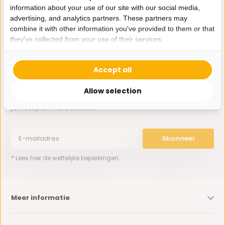
information about your use of our site with our social media,
advertising, and analytics partners. These partners may
0162-231130
combine it with other information you've provided to them or that
klantenservice@bazaaronline.nl
they've collected from your use of their services.
Accept all
Allow selection
Ontvang de nieuwste aanbiedingen en promoties. We zullen
je niet spammen, beloofd.
Abonneer
* Lees hier de wettelijke beperkingen
Meer informatie