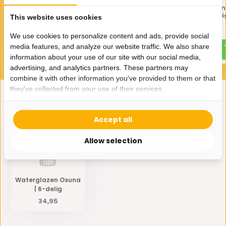
Glazen Voorraadpotten
Turkse theeglazen Osu
Osuna | 3 - delig
schaaltjes - 6-deli
This website uses cookies
32,95
60,95
We use cookies to personalize content and ads, provide social
media features, and analyze our website traffic. We also share
information about your use of our site with our social media,
advertising, and analytics partners. These partners may
combine it with other information you've provided to them or that
they've collected from your use of their services.
Eerder bekeken door jou
Accept all
Allow selection
Waterglazen Osuna
| 6-delig
34,95