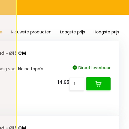
n
Nieuwste producten
Laagste prijs
Hoogste prijs
ud - Ø15 CM
Direct leverbaar
dig voor kleine tapa's
14,95
ud - Ø15 CM