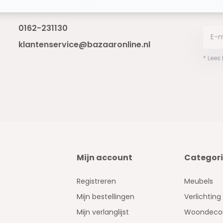
Bereikbaar van ma - vr 10:00 tot 17:00
niet 
0162-231130
klantenservice@bazaaronline.nl
* Lees
Mijn account
Categor
Registreren
Meubels
Mijn bestellingen
Verlichting
Mijn verlanglijst
Woondecor