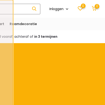
0
0
Inloggen
rt
Raamdecoratie
 vooraf, achteraf of
in 3 termijnen