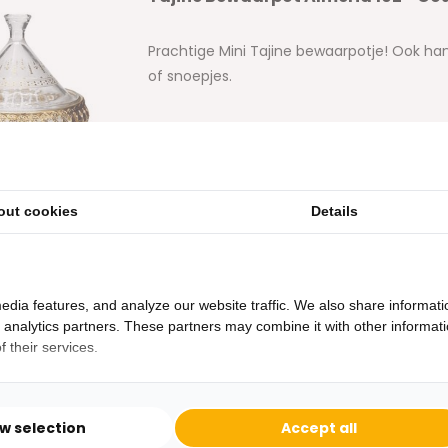
Prachtige Mini Tajine bewaarpotje! Ook han
of snoepjes.
out cookies
Details
edia features, and analyze our website traffic. We also share informati
d analytics partners. These partners may combine it with other informat
 their services.
Heb je een vraag?
Binnen 24 uur antwoord op je vraag!
ow selection
Accept all
Ontva