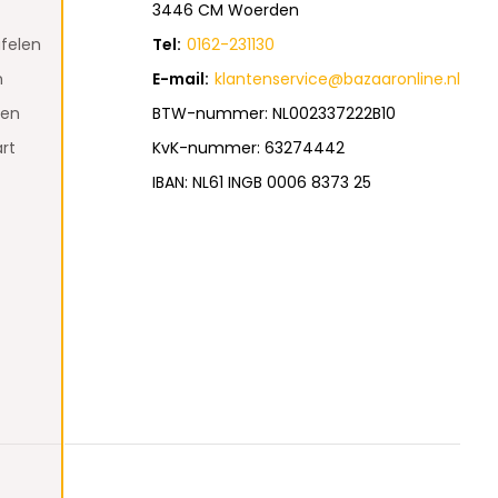
3446 CM Woerden
felen
Tel:
0162-231130
n
E-mail:
klantenservice@bazaaronline.nl
den
BTW-nummer: NL002337222B10
rt
KvK-nummer: 63274442
IBAN: NL61 INGB 0006 8373 25