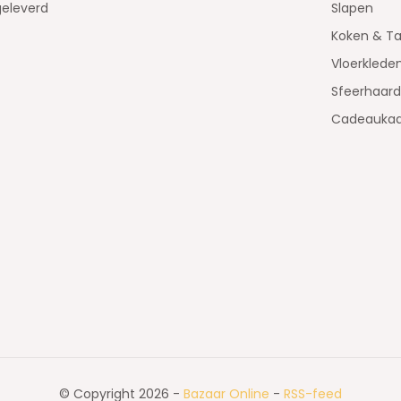
geleverd
Slapen
Koken & Ta
Vloerklede
Sfeerhaar
Cadeaukaa
© Copyright 2026 -
Bazaar Online
-
RSS-feed