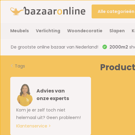
Alle categorieën
Meubels
Verlichting
Woondecoratie
Slapen
K
De grootste online bazaar van Nederland!
2000m2
sh
Product
Tags
Advies van
onze experts
Kom je er zelf toch niet
helemaal uit? Geen probleem!
Klantenservice >