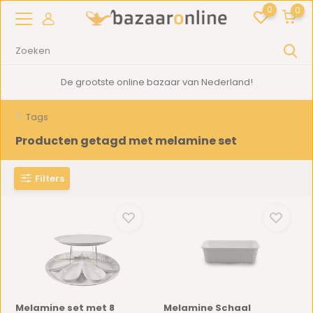
0
0
De grootste online bazaar van Nederland!
Tags
Producten getagd met melamine set
Filters
Melamine set met 8
Melamine Schaal