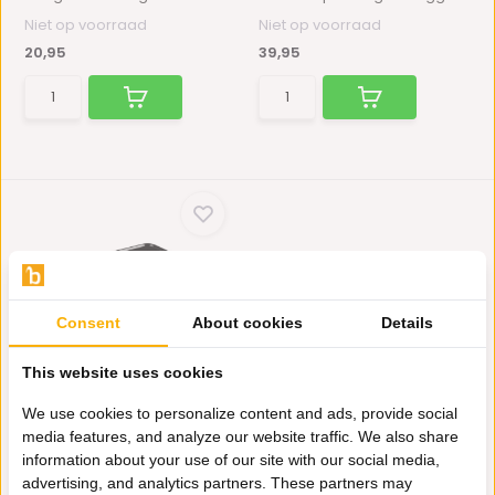
Niet op voorraad
Niet op voorraad
20,95
39,95
Consent
About cookies
Details
Melamine Schaal
This website uses cookies
rechthoekig zwart - 2 f...
Deze melamine schalen met
We use cookies to personalize content and ads, provide social
een prachtige hoogglan...
media features, and analyze our website traffic. We also share
Niet op voorraad
information about your use of our site with our social media,
5,95
advertising, and analytics partners. These partners may