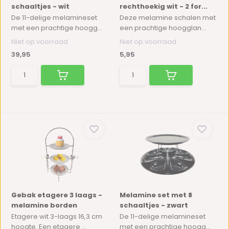
schaaltjes - wit
rechthoekig wit - 2 for...
De 11-delige melamineset
Deze melamine schalen met
met een prachtige hoogg...
een prachtige hoogglan...
Niet op voorraad
Niet op voorraad
39,95
5,95
Gebak etagere 3 laags -
Melamine set met 8
melamine borden
schaaltjes - zwart
Etagere wit 3-laags 16,3 cm
De 11-delige melamineset
hoogte. Een etagere ...
met een prachtige hoogg...