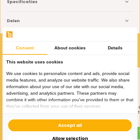
Specificaties
Delen
VOOR JOU GESELECTEERD
Consent
About cookies
Details
Gerelateerde producten
This website uses cookies
We use cookies to personalize content and ads, provide social
media features, and analyze our website traffic. We also share
information about your use of our site with our social media,
advertising, and analytics partners. These partners may
combine it with other information you've provided to them or that
they've collected from your use of their services.
Melamine set met 8
Melamine set met 
schaaltjes - wit
schaaltjes - zwart
39,95
39,95
Accept all
Allow selection