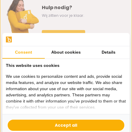
Hulp nodig?
Wij zitten voor je klaar.
Whatsapp ons
0162-231130
Consent
About cookies
Details
klantenservice@bazaaronline.nl
This website uses cookies
We use cookies to personalize content and ads, provide social
media features, and analyze our website traffic. We also share
information about your use of our site with our social media,
Ontvang de nieuwste aanbiedingen en promoties. We zullen
advertising, and analytics partners. These partners may
je niet spammen, beloofd.
combine it with other information you've provided to them or that
they've collected from your use of their services.
Abonneer
Accept all
* Lees hier de wettelijke beperkingen