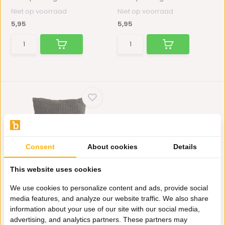
Niet op voorraad
Niet op voorraad
5,95
5,95
Consent
About cookies
Details
KUSSEN RIBSTOF ZWART
This website uses cookies
45x45 CM
Laat je huis schitteren met
We use cookies to personalize content and ads, provide social
deze prachtige kusse...
media features, and analyze our website traffic. We also share
Niet op voorraad
information about your use of our site with our social media,
5,95
advertising, and analytics partners. These partners may