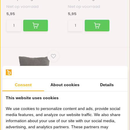
Niet op voorraad
Niet op voorraad
5,95
5,95
Consent
About cookies
Details
KUSSEN RIBSTOF ZWART
This website uses cookies
45x45 CM
Laat je huis schitteren met
We use cookies to personalize content and ads, provide social
deze prachtige kusse...
media features, and analyze our website traffic. We also share
Niet op voorraad
information about your use of our site with our social media,
5,95
advertising, and analytics partners. These partners may