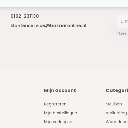
Bereikbaar van ma - vr 10:00 tot 17:00
niet 
0162-231130
klantenservice@bazaaronline.nl
* Lees
Mijn account
Categor
Registreren
Meubels
Mijn bestellingen
Verlichting
Mijn verlanglijst
Woondecor