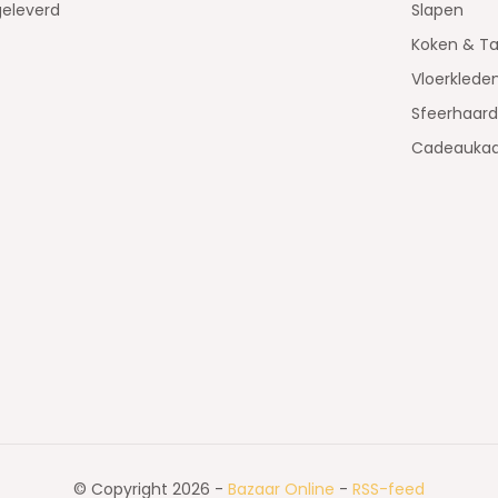
geleverd
Slapen
Koken & Ta
Vloerklede
Sfeerhaar
Cadeaukaa
© Copyright 2026 -
Bazaar Online
-
RSS-feed