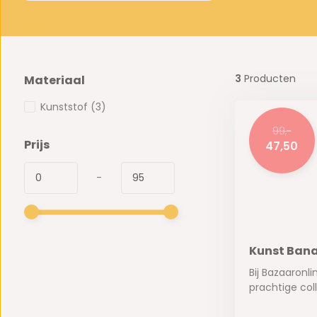
3
Producten
Materiaal
Kunststof
(3)
99,-
Prijs
47,50
-
Kunst Bana
Bij Bazaaronli
prachtige coll