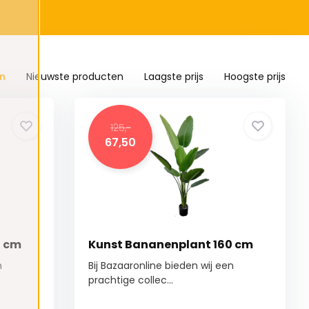
n
Nieuwste producten
Laagste prijs
Hoogste prijs
125,-
67,50
0 cm
Kunst Bananenplant 160 cm
n
Bij Bazaaronline bieden wij een
prachtige collec...