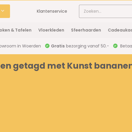
Klantenservice
oken & Tafelen
Vloerkleden
Sfeerhaarden
Cadeaukaa
owroom in Woerden
Gratis
bezorging vanaf 50.-
Betaal
ten getagd met Kunst banane