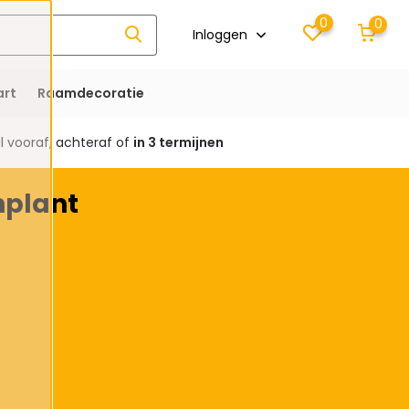
0
0
Inloggen
rt
Raamdecoratie
 vooraf, achteraf of
in 3 termijnen
nplant