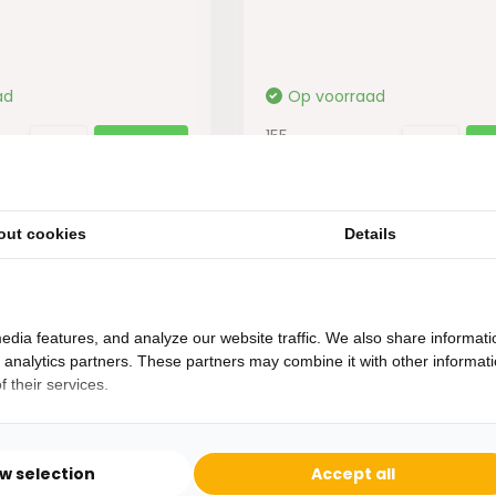
ad
Op voorraad
155,-
95,-
out cookies
Details
edia features, and analyze our website traffic. We also share informati
d analytics partners. These partners may combine it with other informat
 their services.
Heb je een vraag?
Binnen 24 uur antwoord op je vraag!
ow selection
Accept all
Ontva