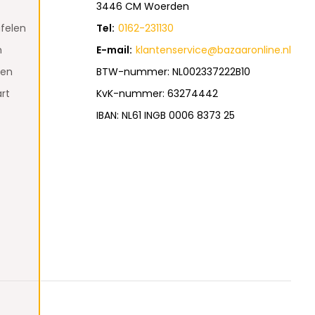
3446 CM Woerden
felen
Tel:
0162-231130
n
E-mail:
klantenservice@bazaaronline.nl
den
BTW-nummer: NL002337222B10
rt
KvK-nummer: 63274442
IBAN: NL61 INGB 0006 8373 25