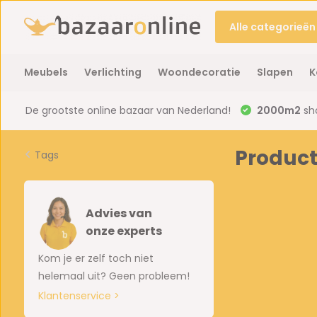
Alle categorieën
Meubels
Verlichting
Woondecoratie
Slapen
K
De grootste online bazaar van Nederland!
2000m2
sh
Produc
Tags
Advies van
onze experts
Kom je er zelf toch niet
helemaal uit? Geen probleem!
Klantenservice >