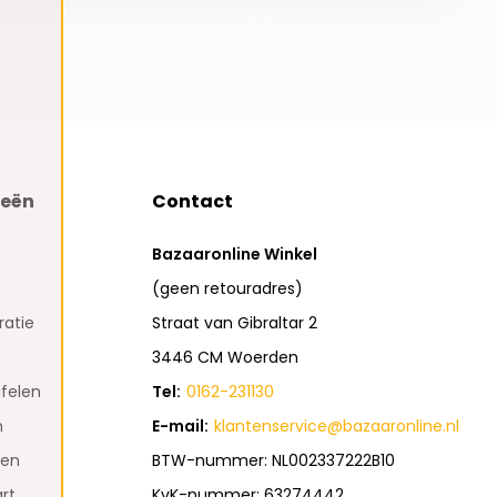
ieën
Contact
Bazaaronline Winkel
(geen retouradres)
atie
Straat van Gibraltar 2
3446 CM Woerden
felen
Tel:
0162-231130
n
E-mail:
klantenservice@bazaaronline.nl
den
BTW-nummer: NL002337222B10
rt
KvK-nummer: 63274442