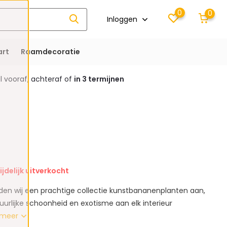
0
0
Inloggen
rt
Raamdecoratie
 vooraf, achteraf of
in 3 termijnen
ijdelijk uitverkocht
ieden wij een prachtige collectie kunstbananenplanten aan,
uurlijke schoonheid en exotisme aan elk interieur
 meer