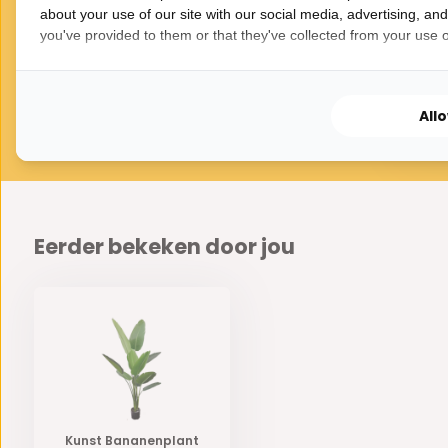
producten
era/gatenplant
190 cm
about your use of our site with our social media, advertising, an
tplant 120 cm
you've provided to them or that they've collected from your use of
165,-
367,50
59,50
All
Eerder bekeken door jou
Kunst Bananenplant