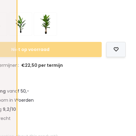
Niet op voorraad
termijnen:
€22,50 per termijn
ing
vanaf 50,-
oom in Woerden
ng
9,2/10
recht