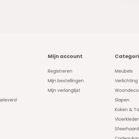
Mijn account
Categor
Registreren
Meubels
Mijn bestellingen
Verlichting
Mijn verlanglijst
Woondecor
geleverd
Slapen
Koken & Ta
Vloerklede
Sfeerhaar
Cadeaukaa