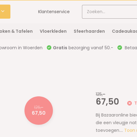
Klantenservice
oken & Tafelen
Vloerkleden
Sfeerhaarden
Cadeaukaa
owroom in Woerden
Gratis
bezorging vanaf 50.-
Betaal
125,-
67,50
T
125,-
67,50
Bij Bazaaronline b
die een vleugje nat
toevoegen....
Toon