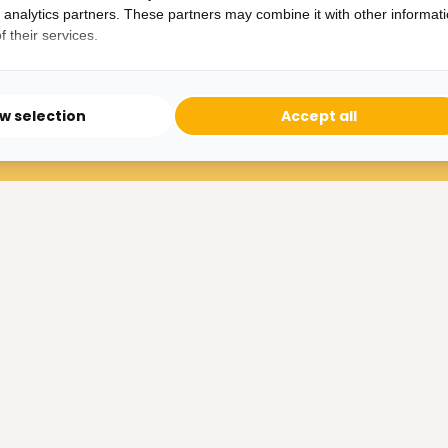
d analytics partners. These partners may combine it with other informat
47,50
95,-
99,-
155,-
 their services.
ow selection
Accept all