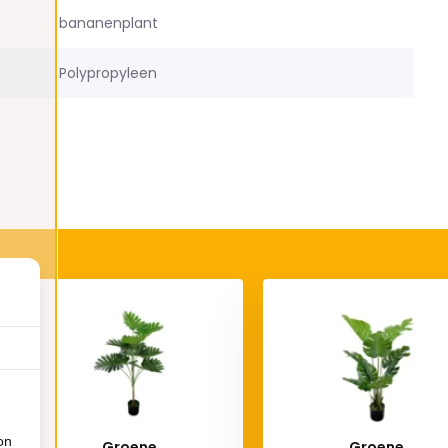
bananenplant
Polypropyleen
on
Groene
Groene