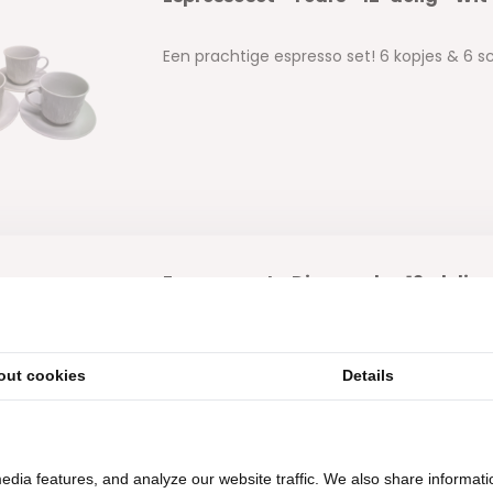
Een prachtige espresso set! 6 kopjes & 6 s
Espressoset - Diamonds - 12-delig 
Een prachtige espresso set! 6 kopjes & 6 s
out cookies
Details
edia features, and analyze our website traffic. We also share informati