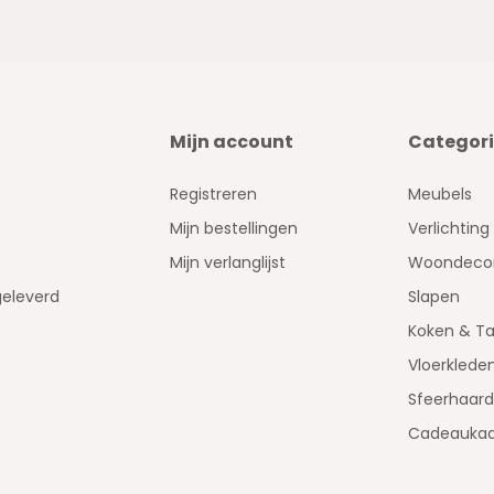
Mijn account
Categor
Registreren
Meubels
Mijn bestellingen
Verlichting
Mijn verlanglijst
Woondecor
geleverd
Slapen
Koken & Ta
Vloerklede
Sfeerhaar
Cadeaukaa