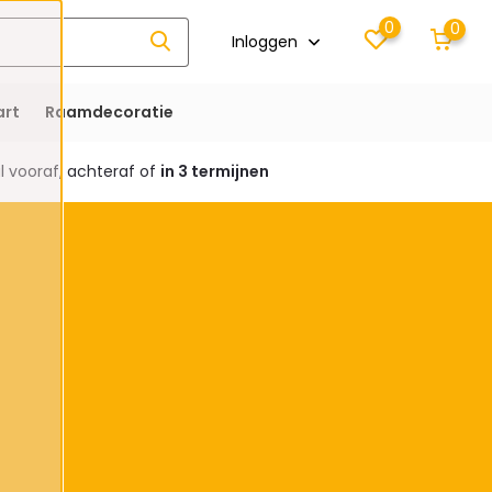
0
0
Inloggen
rt
Raamdecoratie
 vooraf, achteraf of
in 3 termijnen