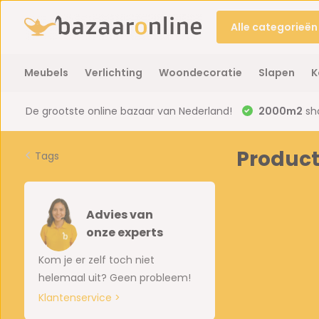
Alle categorieën
Meubels
Verlichting
Woondecoratie
Slapen
K
De grootste online bazaar van Nederland!
2000m2
sh
Product
Tags
Advies van
onze experts
Kom je er zelf toch niet
helemaal uit? Geen probleem!
Klantenservice >