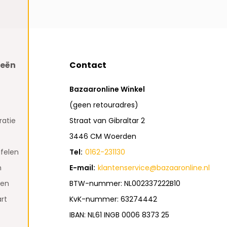
ieën
Contact
Bazaaronline Winkel
(geen retouradres)
atie
Straat van Gibraltar 2
3446 CM Woerden
felen
Tel:
0162-231130
n
E-mail:
klantenservice@bazaaronline.nl
den
BTW-nummer: NL002337222B10
rt
KvK-nummer: 63274442
IBAN: NL61 INGB 0006 8373 25