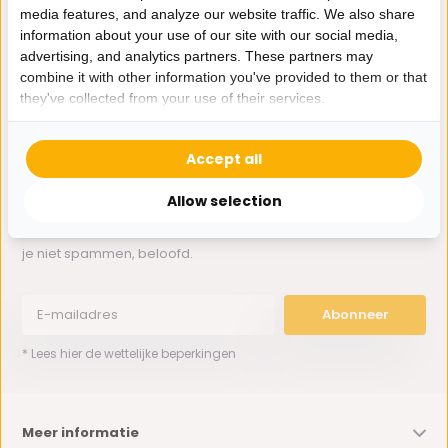
media features, and analyze our website traffic. We also share
information about your use of our site with our social media,
Whatsapp ons
advertising, and analytics partners. These partners may
combine it with other information you've provided to them or that
0162-231130
they've collected from your use of their services.
klantenservice@bazaaronline.nl
Accept all
Allow selection
Ontvang de nieuwste aanbiedingen en promoties. We zullen
je niet spammen, beloofd.
Abonneer
* Lees hier de wettelijke beperkingen
Meer informatie