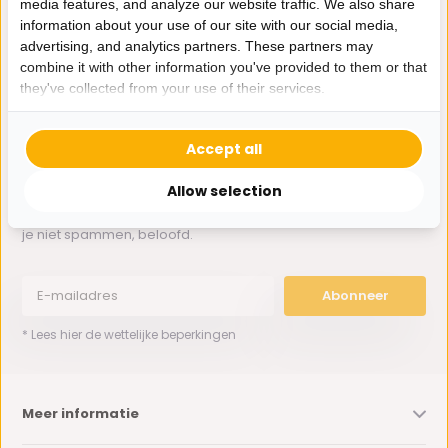
media features, and analyze our website traffic. We also share
Whatsapp ons
information about your use of our site with our social media,
advertising, and analytics partners. These partners may
0162-231130
combine it with other information you've provided to them or that
klantenservice@bazaaronline.nl
they've collected from your use of their services.
Accept all
Allow selection
Ontvang de nieuwste aanbiedingen en promoties. We zullen
je niet spammen, beloofd.
Abonneer
* Lees hier de wettelijke beperkingen
Meer informatie