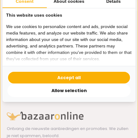
Consent
About cookies
Details
This website uses cookies
We use cookies to personalize content and ads, provide social
media features, and analyze our website traffic. We also share
Hulp nodig?
information about your use of our site with our social media,
advertising, and analytics partners. These partners may
Wij zitten voor je klaar.
combine it with other information you've provided to them or that
they've collected from your use of their services.
Whatsapp ons
Accept all
0162-231130
klantenservice@bazaaronline.nl
Allow selection
Ontvang de nieuwste aanbiedingen en promoties. We zullen
je niet spammen, beloofd.