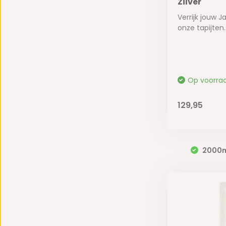
Zilver
Verrijk jouw J
onze tapijten..
Op voorra
129,95
2000