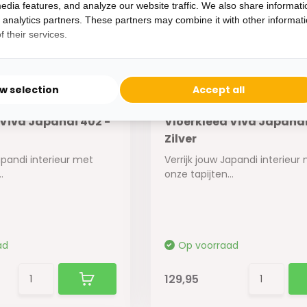
edia features, and analyze our website traffic. We also share informati
d analytics partners. These partners may combine it with other informat
 their services.
ow selection
Accept all
 Viva Japandi 402 -
Vloerkleed Viva Japandi
Zilver
apandi interieur met
Verrijk jouw Japandi interieur
.
onze tapijten...
ad
Op voorraad
129,95