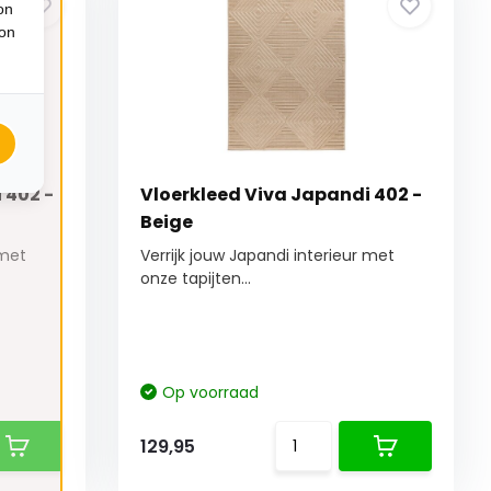
on
ion
 402 -
Vloerkleed Viva Japandi 402 -
Beige
 met
Verrijk jouw Japandi interieur met
onze tapijten...
Op voorraad
129,95