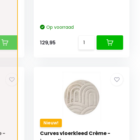
Op voorraad
129,95
Nieuw!
 -
Curves vloerkleed Crème -