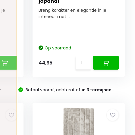
japandi
 je
Breng karakter en elegantie in je
interieur met ...
Op voorraad
44,95
-
Betaal vooraf, achteraf of
in 3 termijnen