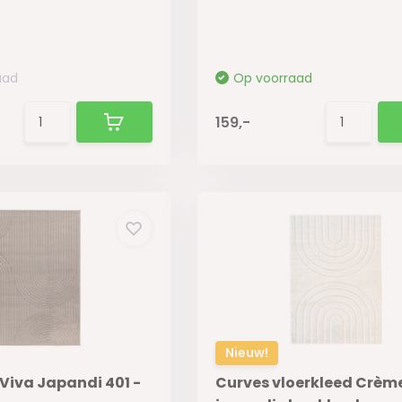
aad
Op voorraad
159,-
Nieuw!
Viva Japandi 401 -
Curves vloerkleed Crème