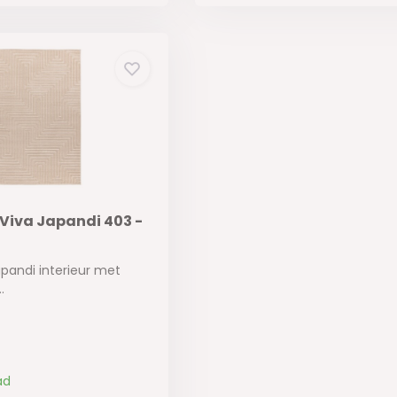
 Viva Japandi 403 -
apandi interieur met
.
ad