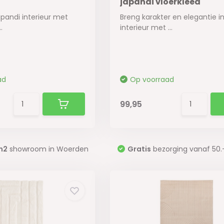
japandi vloerkleed
apandi interieur met
Breng karakter en elegantie in
.
interieur met ...
ad
Op voorraad
99,95
m2
showroom in Woerden
Gratis
bezorging vanaf 50.