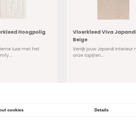
rkleed Hoogpolig
Vloerkleed Viva Japandi
Beige
tieme luxe met het
Verrijk jouw Japandi interieur
fy....
onze tapijten...
ad
Op voorraad
129,95
out cookies
Details