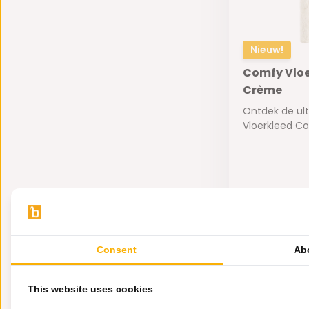
Nieuw!
Comfy Vloe
Crème
Ontdek de ul
Vloerkleed Com
Op voorra
159,-
Consent
Ab
This website uses cookies