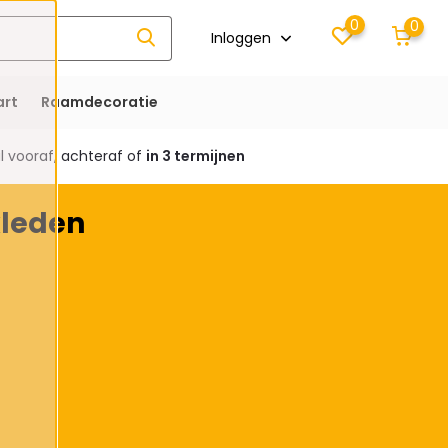
0
0
Inloggen
rt
Raamdecoratie
 vooraf, achteraf of
in 3 termijnen
kleden