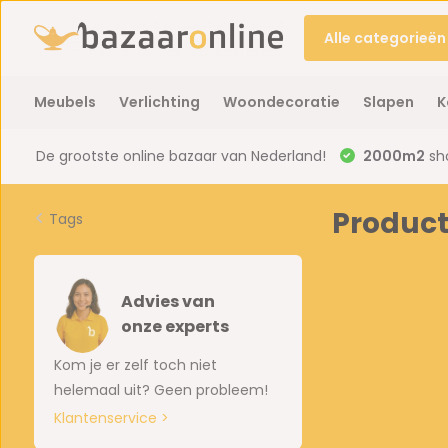
Alle categorieën
Meubels
Verlichting
Woondecoratie
Slapen
K
De grootste online bazaar van Nederland!
2000m2
sh
Product
Tags
Advies van
onze experts
Kom je er zelf toch niet
helemaal uit? Geen probleem!
Klantenservice >