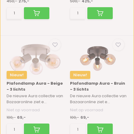
450,-
275,-
500,-
425,-
Nieuw!
Nieuw!
Plafondlamp Aura - Beige
Plafondlamp Aura - Bruin
- 3 lichts
- 3 lichts
De nieuwe Aura collectie van
De nieuwe Aura collectie van
Bazaaronline ziet e...
Bazaaronline ziet e...
Niet op voorraad
Niet op voorraad
100,-
69,-
100,-
69,-