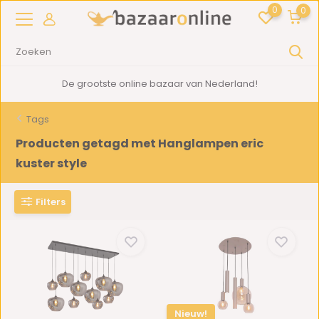
0
0
2000m2
showroom in Woerden
Tags
Producten getagd met Hanglampen eric
kuster style
Filters
Nieuw!