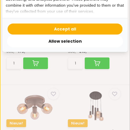
combine it with other information you've provided to them or that
they've collected from your use of their services.
Hanglamp Smoke glas 9
Hanglamp Illusion
lichts Mix
Smoking glass 5 lichts
Accept all
Als u kiest voor een
Als u kiest voor een
hanglamp, dan kiest u voor ...
Hanglamp, dan kiest u voor ...
Allow selection
Op voorraad
Op voorraad
500,-
179,-
350,-
215,-
Nieuw!
Nieuw!