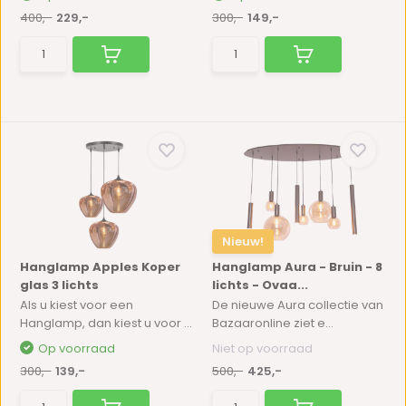
400,-
229,-
300,-
149,-
Nieuw!
Hanglamp Apples Koper
Hanglamp Aura - Bruin - 8
glas 3 lichts
lichts - Ovaa...
Als u kiest voor een
De nieuwe Aura collectie van
Hanglamp, dan kiest u voor ...
Bazaaronline ziet e...
Op voorraad
Niet op voorraad
300,-
139,-
500,-
425,-