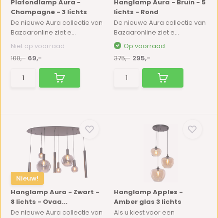
Plafondlamp Aura -
Hanglamp Aura - Bruin - 5
Champagne - 3 lichts
lichts - Rond
De nieuwe Aura collectie van
De nieuwe Aura collectie van
Bazaaronline ziet e...
Bazaaronline ziet e...
Niet op voorraad
Op voorraad
100,-
69,-
375,-
295,-
Nieuw!
Hanglamp Aura - Zwart -
Hanglamp Apples -
8 lichts - Ovaa...
Amber glas 3 lichts
De nieuwe Aura collectie van
Als u kiest voor een