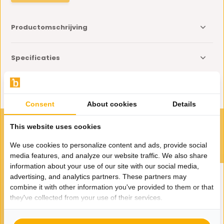
Productomschrijving
Specificaties
Delen
Consent
About cookies
Details
This website uses cookies
VOOR JOU GESELECTEERD
Gerelateerde producten
We use cookies to personalize content and ads, provide social
media features, and analyze our website traffic. We also share
information about your use of our site with our social media,
advertising, and analytics partners. These partners may
combine it with other information you've provided to them or that
they've collected from your use of their services.