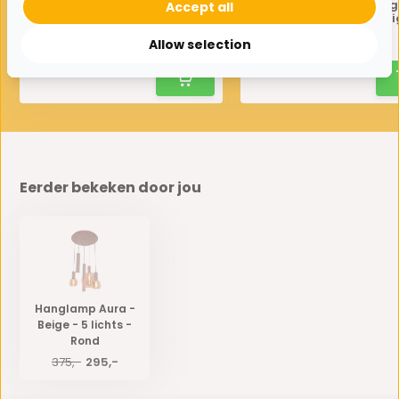
Hanglamp Aura - Beige - 8
Hanglamp Aura - Beige
Accept all
lichts - Ovaal
lichts - Rechthoeki
Allow selection
425,-
295,-
496,-
400,-
Eerder bekeken door jou
Hanglamp Aura -
Beige - 5 lichts -
Rond
375,-
295,-