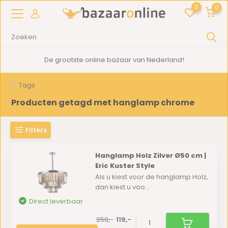
0
0
De grootste online bazaar van Nederland!
Tags
Producten getagd met hanglamp chrome
Filters
Hanglamp Holz Zilver Ø50 cm |
Eric Kuster Style
Als u kiest voor de hanglamp Holz,
dan kiest u voo...
Direct leverbaar
250,-
119,-