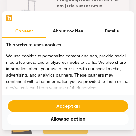
cm | Eric Kuster Style
Als u kiest voor de hanglamp Holz,
dan kiest u voo...
Tijdelijk uitverkocht
Consent
About cookies
Details
300,-
149,-
MEGA ACTIE OP = OP
This website uses cookies
We use cookies to personalize content and ads, provide social
media features, and analyze our website traffic. We also share
information about your use of our site with our social media,
advertising, and analytics partners. These partners may
combine it with other information you've provided to them or that
they've collected from your use of their services.
Hulp nodig?
Accept all
Wij zitten voor je klaar.
Allow selection
Whatsapp ons