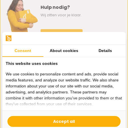
Hulp nodig?
Wij zitten voor je klaar.
Whatsapp ons
0162-231130
Consent
About cookies
Details
klantenservice@bazaaronline.nl
This website uses cookies
We use cookies to personalize content and ads, provide social
media features, and analyze our website traffic. We also share
information about your use of our site with our social media,
Ontvang de nieuwste aanbiedingen en promoties. We zullen
advertising, and analytics partners. These partners may
je niet spammen, beloofd.
combine it with other information you've provided to them or that
they've collected from your use of their services.
Abonneer
Accept all
* Lees hier de wettelijke beperkingen