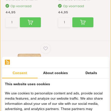
Op voorraad
Op voorraad
44,95
44,95
Consent
About cookies
Details
Dienblad Oriental - 105 |
This website uses cookies
Goud
Stijlvol en veelzijdig: Deze
We use cookies to personalize content and ads, provide social
dienblad Oriental 1...
media features, and analyze our website traffic. We also share
Op voorraad
information about your use of our site with our social media,
44,95
advertising, and analytics partners. These partners may