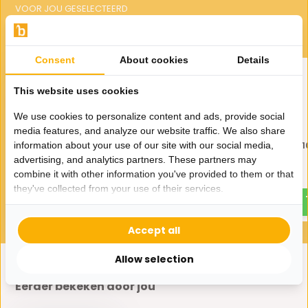
VOOR JOU GESELECTEERD
Gerelateerde producten
Consent
About cookies
Details
This website uses cookies
We use cookies to personalize content and ads, provide social
media features, and analyze our website traffic. We also share
Dienblad Oriental - 107 |
Dienblad Oriental - 10
information about your use of our site with our social media,
Goud
Goud
advertising, and analytics partners. These partners may
combine it with other information you've provided to them or that
44,95
44,95
they've collected from your use of their services.
Accept all
Allow selection
Eerder bekeken door jou