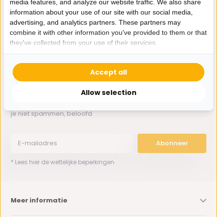
media features, and analyze our website traffic. We also share
Whatsapp ons
information about your use of our site with our social media,
advertising, and analytics partners. These partners may
0162-231130
combine it with other information you've provided to them or that
klantenservice@bazaaronline.nl
they've collected from your use of their services.
Accept all
Allow selection
Ontvang de nieuwste aanbiedingen en promoties. We zullen
je niet spammen, beloofd.
Abonneer
* Lees hier de wettelijke beperkingen
Meer informatie