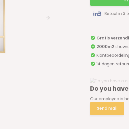
Betaal in 3 
Gratis verzend
2000m2
showr
Klantbeoordeli
14 dagen retour
Do you have
Our employee is ha
Send mail