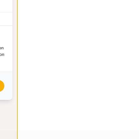
on
ion