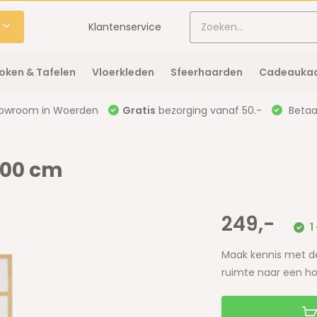
Klantenservice
oken & Tafelen
Vloerkleden
Sfeerhaarden
Cadeaukaa
owroom in Woerden
Gratis
bezorging vanaf 50.-
Betaal
 100 cm
249,-
1
Maak kennis met de
ruimte naar een hog