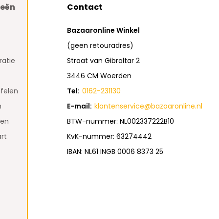
ieën
Contact
Bazaaronline Winkel
(geen retouradres)
atie
Straat van Gibraltar 2
3446 CM Woerden
felen
Tel:
0162-231130
n
E-mail:
klantenservice@bazaaronline.nl
den
BTW-nummer: NL002337222B10
rt
KvK-nummer: 63274442
IBAN: NL61 INGB 0006 8373 25