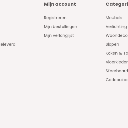
Mijn account
Categor
Registreren
Meubels
Mijn bestellingen
Verlichting
Mijn verlanglijst
Woondecor
geleverd
Slapen
Koken & Ta
Vloerklede
Sfeerhaar
Cadeaukaa