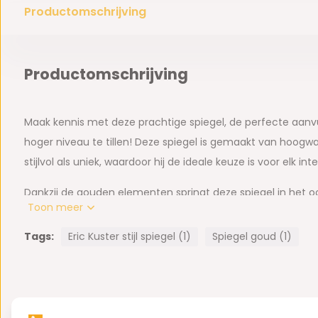
Productomschrijving
Productomschrijving
Maak kennis met deze prachtige spiegel, de perfecte aanv
hoger niveau te tillen! Deze spiegel is gemaakt van hoogwa
stijlvol als uniek, waardoor hij de ideale keuze is voor elk inte
Dankzij de gouden elementen springt deze spiegel in het oo
Toon meer
verfijning toe aan elke kamer. Hang hem in je woonkamer, s
stijlvol middelpunt te creëren dat indruk zal maken op je g
Tags:
Eric Kuster stijl spiegel (1)
Spiegel goud (1)
Of je nu een vleugje elegantie aan je huis wilt toevoegen o
onze Marie spiegel is de perfecte keuze. Bestel nu en geni
functionaliteit van deze prachtige spiegel in je huis!