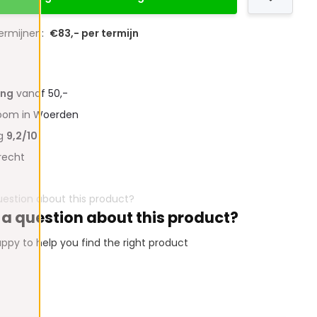
termijnen:
€83,- per termijn
ing
vanaf 50,-
oom in Woerden
ng
9,2/10
recht
 a question about this product?
ppy to help you find the right product