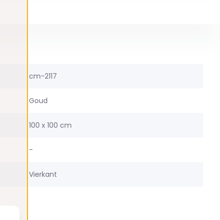
cm-2117
Goud
100 x 100 cm
-
Vierkant