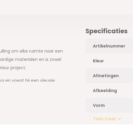
Specificaties
Artikelnummer
ulling om elke ruimte naar een
ardige materialen en is zowel
Kleur
rieur project.
Afmetingen
g en voegt hij een vleugje
laapkamer of hal om een ​​
Afbeelding
asten.
Vorm
f een unieke muur wilt creëren,
et van de schoonheid en
Toon meer