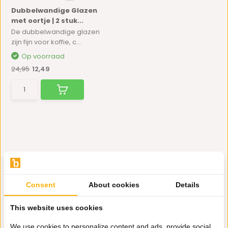
Dubbelwandige Glazen
met oortje | 2 stuk...
De dubbelwandige glazen
zijn fijn voor koffie, c...
Op voorraad
24,95
12,49
Consent
About cookies
Details
Hulp nodig?
This website uses cookies
Wij zitten voor je klaar.
We use cookies to personalize content and ads, provide social