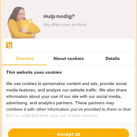
Hulp nodig?
Wij zitten voor je klaar.
Whatsapp ons
Consent
About cookies
Details
0162-231130
klantenservice@bazaaronline.nl
This website uses cookies
We use cookies to personalize content and ads, provide social
media features, and analyze our website traffic. We also share
information about your use of our site with our social media,
advertising, and analytics partners. These partners may
Ontvang de nieuwste aanbiedingen en promoties. We zullen
combine it with other information you've provided to them or that
je niet spammen, beloofd.
they've collected from your use of their services.
Abonneer
Accept all