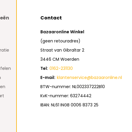
ieën
Contact
Bazaaronline Winkel
(geen retouradres)
atie
Straat van Gibraltar 2
3446 CM Woerden
felen
Tel:
0162-231130
n
E-mail:
klantenservice@bazaaronline.nl
den
BTW-nummer: NL002337222B10
rt
KvK-nummer: 63274442
IBAN: NL61 INGB 0006 8373 25