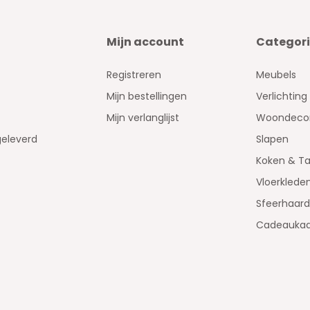
Mijn account
Categor
Registreren
Meubels
Mijn bestellingen
Verlichting
Mijn verlanglijst
Woondecor
geleverd
Slapen
Koken & Ta
Vloerklede
Sfeerhaar
Cadeaukaa