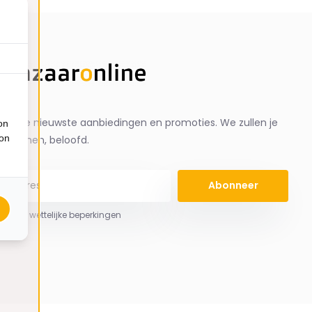
ng de nieuwste aanbiedingen en promoties. We zullen je
on
ion
spammen, beloofd.
Abonneer
 hier de wettelijke beperkingen