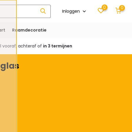
0
0
Inloggen
rt
Raamdecoratie
 vooraf, achteraf of
in 3 termijnen
glas