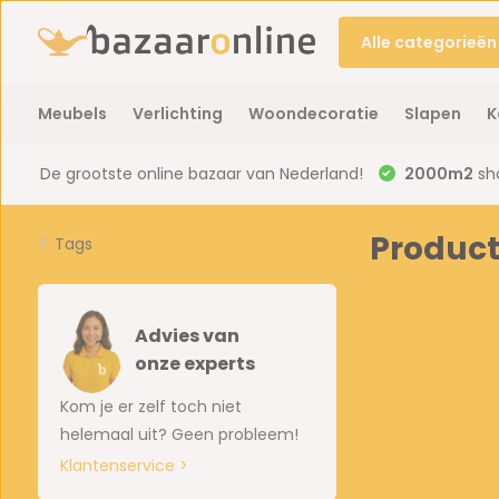
Alle categorieën
Meubels
Verlichting
Woondecoratie
Slapen
K
De grootste online bazaar van Nederland!
2000m2
sh
Product
Tags
Advies van
onze experts
Kom je er zelf toch niet
helemaal uit? Geen probleem!
Klantenservice >