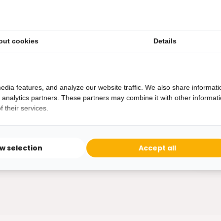
out cookies
Details
Heb je een vraag?
Binnen 24 uur antwoord op je vraag!
Ontva
edia features, and analyze our website traffic. We also share informati
Bereikbaar van ma - vr 10:00 tot 17:00
d analytics partners. These partners may combine it with other informat
niet 
 their services.
0162-231130
klantenservice@bazaaronline.nl
ow selection
Accept all
* Lees