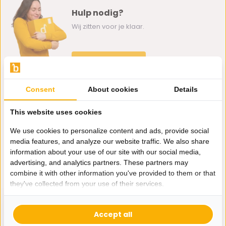
Hulp nodig?
Wij zitten voor je klaar.
Whatsapp ons
0162-231130
Consent
About cookies
Details
klantenservice@bazaaronline.nl
This website uses cookies
We use cookies to personalize content and ads, provide social
media features, and analyze our website traffic. We also share
information about your use of our site with our social media,
Ontvang de nieuwste aanbiedingen en promoties. We zullen
advertising, and analytics partners. These partners may
je niet spammen, beloofd.
combine it with other information you've provided to them or that
they've collected from your use of their services.
Abonneer
Accept all
* Lees hier de wettelijke beperkingen