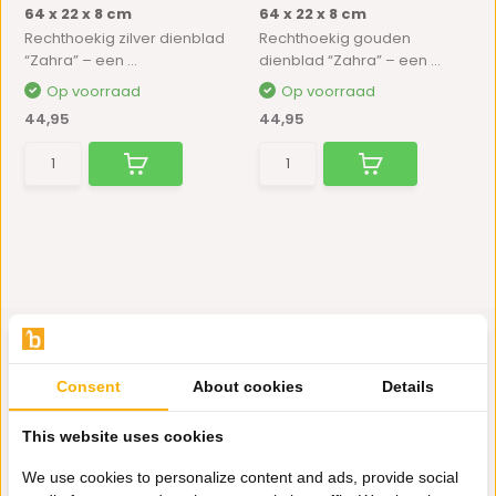
64 x 22 x 8 cm
64 x 22 x 8 cm
Rechthoekig zilver dienblad
Rechthoekig gouden
“Zahra” – een ...
dienblad “Zahra” – een ...
Op voorraad
Op voorraad
44,95
44,95
Consent
About cookies
Details
Hulp nodig?
This website uses cookies
Wij zitten voor je klaar.
We use cookies to personalize content and ads, provide social