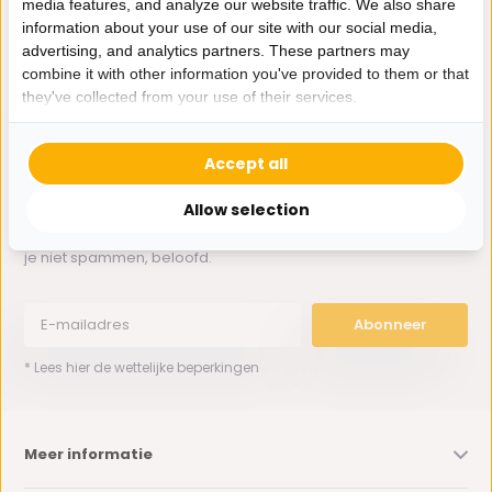
media features, and analyze our website traffic. We also share
Whatsapp ons
information about your use of our site with our social media,
advertising, and analytics partners. These partners may
0162-231130
combine it with other information you've provided to them or that
klantenservice@bazaaronline.nl
they've collected from your use of their services.
Accept all
Allow selection
Ontvang de nieuwste aanbiedingen en promoties. We zullen
je niet spammen, beloofd.
Abonneer
* Lees hier de wettelijke beperkingen
Meer informatie